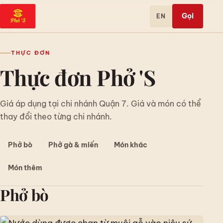
Gọi
EN
THỰC ĐƠN
Thực đơn Phở 'S
Giá áp dụng tại chi nhánh Quận 7. Giá và món có thể
thay đổi theo từng chi nhánh.
Phở bò
Phở gà & miến
Món khác
Món thêm
Phở bò