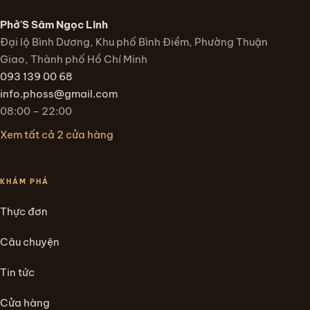
Phở'S Sâm Ngọc Linh
Đại lộ Bình Dương, Khu phố Bình Điềm, Phường Thuận
Giao, Thành phố Hồ Chí Minh
093 139 00 68
info.phoss@gmail.com
08:00 – 22:00
Xem tất cả 2 cửa hàng
KHÁM PHÁ
Thực đơn
Câu chuyện
Tin tức
Cửa hàng