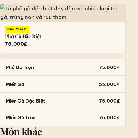
BÁN CHẠY
Phở Gà Đặc Biệt
75.000₫
Phở Gà Trộn
75.000₫
Miến Gà
55.000₫
Miến Gà Đặc Biệt
75.000₫
Miến Gà Trộn
75.000₫
Món khác