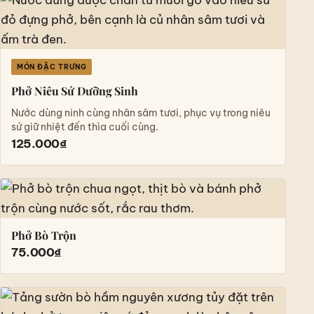
MÓN ĐẶC TRƯNG
Phở Niêu Sứ Dưỡng Sinh
Nước dùng ninh cùng nhân sâm tươi, phục vụ trong niêu
sứ giữ nhiệt đến thìa cuối cùng.
125.000₫
Phở Bò Trộn
75.000₫